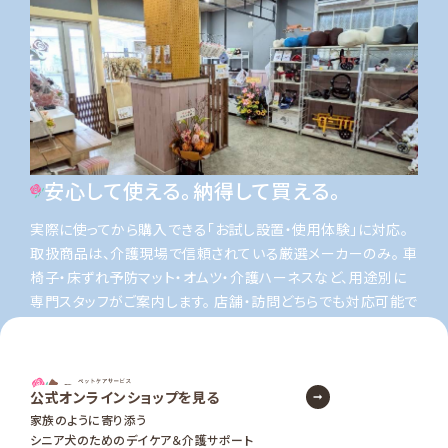
安心して使える。納得して買える。
実際に使ってから購入できる「お試し設置・使用体験」に対応。
取扱商品は、介護現場で信頼されている厳選メーカーのみ。
車
椅子・床ずれ予防マット・オムツ・介護ハーネスなど、用途別に
専門スタッフがご案内します。
店舗・訪問どちらでも対応可能で
す。
公式オンラインショップを見る
家族のように寄り添う
シニア犬のためのデイケア＆介護サポート