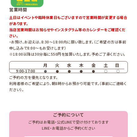
営業時間
土日はイベントや臨時休業日もございますので営業時間が変更する場合
があります。
当店営業時間はお知らせやインスタグラム等のカレンダーをご確認くだ
さい。
・お預け、お迎えは、8:30〜18:00内に願い致します。（ご希望の方は事前
申し込みで8:00〜もお受けします）
※18:00以降は30分毎に550円を加算いたします。予めご了承ください。
月
火
水
木
金
土
日
9:00-17:00
●
●
●
●
●
◯
◯
ご予約の方を優先となります。
利用者様のご希望により、朝8時からお預かり可能です。（事前にご連絡く
ださい）。
ご予約について
ご予約はお電話・公式LINEで受け付けております
LINE・お電話からご予約ください