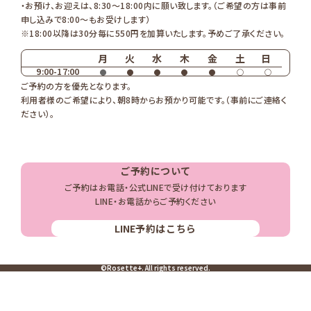
・お預け、お迎えは、8:30〜18:00内に願い致します。（ご希望の方は事前
申し込みで8:00〜もお受けします）
※18:00以降は30分毎に550円を加算いたします。予めご了承ください。
月
火
水
木
金
土
日
9:00-17:00
●
●
●
●
●
◯
◯
ご予約の方を優先となります。
利用者様のご希望により、朝8時からお預かり可能です。（事前にご連絡く
ださい）。
ご予約について
ご予約はお電話・公式LINEで受け付けております
LINE・お電話からご予約ください
LINE
予約はこちら
©Rosette+. All rights reserved.