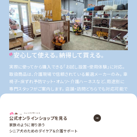
安心して使える。納得して買える。
実際に使ってから購入できる「お試し設置・使用体験」に対応。
取扱商品は、介護現場で信頼されている厳選メーカーのみ。
車
椅子・床ずれ予防マット・オムツ・介護ハーネスなど、用途別に
専門スタッフがご案内します。
店舗・訪問どちらでも対応可能で
す。
公式オンラインショップを見る
家族のように寄り添う
シニア犬のためのデイケア＆介護サポート