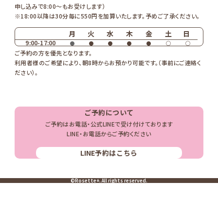
申し込みで8:00〜もお受けします）
※18:00以降は30分毎に550円を加算いたします。予めご了承ください。
月
火
水
木
金
土
日
9:00-17:00
●
●
●
●
●
◯
◯
ご予約の方を優先となります。
利用者様のご希望により、朝8時からお預かり可能です。（事前にご連絡く
ださい）。
ご予約について
ご予約はお電話・公式LINEで受け付けております
LINE・お電話からご予約ください
LINE
予約はこちら
©Rosette+. All rights reserved.